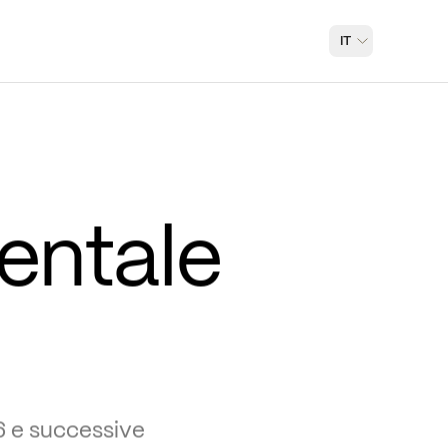
IT
entale 
6 e successive 