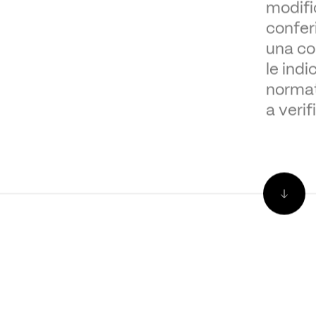
modific
confer
una co
le ind
normati
a veri