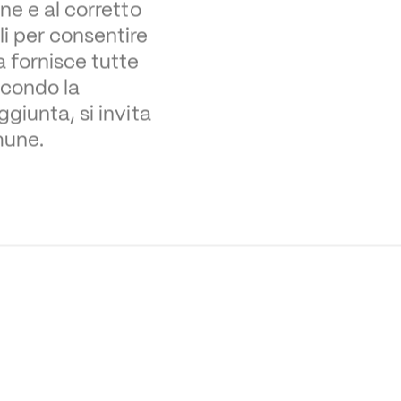
e e al corretto 
i per consentire 
 fornisce tutte 
condo la 
iunta, si invita 
mune.