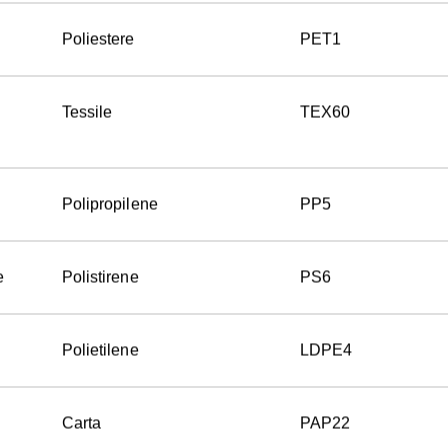
Poliestere
PET1
Tessile
TEX60
Polipropilene
PP5
e
Polistirene
PS6
Polietilene
LDPE4
Carta
PAP22