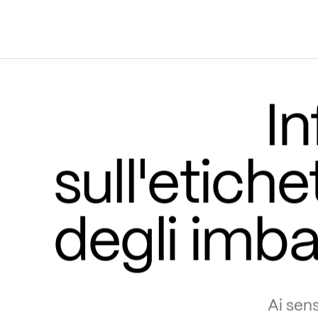
In
sull'etich
degli imba
Ai sens