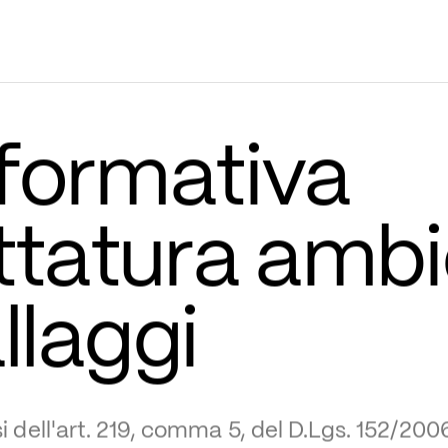
formativa 
ettatura ambi
llaggi
i dell'art. 219, comma 5, del D.Lgs. 152/200