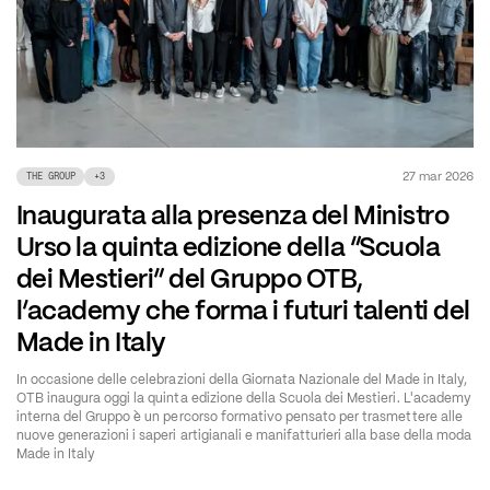
27 mar 2026
THE GROUP
+
3
Inaugurata alla presenza del Ministro
Urso la quinta edizione della “Scuola
dei Mestieri” del Gruppo OTB,
l’academy che forma i futuri talenti del
Made in Italy
In occasione delle celebrazioni della Giornata Nazionale del Made in Italy,
OTB inaugura oggi la quinta edizione della Scuola dei Mestieri. L'academy
interna del Gruppo è un percorso formativo pensato per trasmettere alle
nuove generazioni i saperi artigianali e manifatturieri alla base della moda
Made in Italy