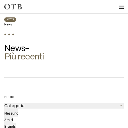
Skip to main content
MEDIA
News
Più recenti
Ultime Notizie
FILTRI
Categoria
Nessuno
Amiri
Brands