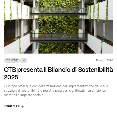
12 mag 2026
THE GROUP
+
4
OTB presenta il Bilancio di Sostenibilità
2025
Il Gruppo prosegue con determinazione nell’implementazione della sua
strategia di sostenibilità e registra progressi significativi su ambiente,
materiali e impatto sociale
LEGGI DI PIÙ