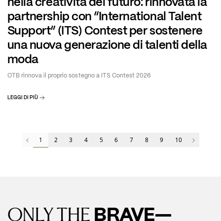
nella creatività del futuro: rinnovata la
partnership con “International Talent
Support” (ITS) Contest per sostenere
una nuova generazione di talenti della
moda
OTB rinnova il proprio sostegno a ITS Contest 2026
LEGGI DI PIÙ
1
2
3
4
5
6
7
8
9
10
BRAVE—
ONLY THE