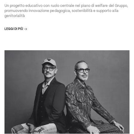
Un progetto educativo con ruolo centrale nel piano di welfare del Gruppo,
promuovendo innovazione pedagogica, sostenibilità e supporto alla
genitorialità
LEGGI DI PIÙ