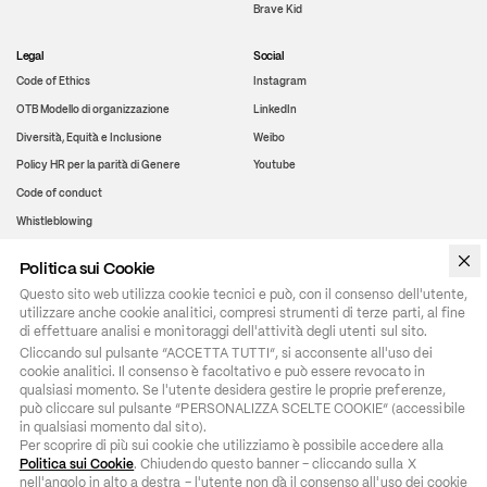
Brave Kid
Legal
Social
Code of Ethics
Instagram
OTB Modello di organizzazione
LinkedIn
Diversità, Equità e Inclusione
Weibo
Policy HR per la parità di Genere
Youtube
Code of conduct
Whistleblowing
Politica sui Cookie
WeChat
Questo sito web utilizza cookie tecnici e può, con il consenso dell'utente,
utilizzare anche cookie analitici, compresi strumenti di terze parti, al fine
di effettuare analisi e monitoraggi dell'attività degli utenti sul sito.
Cliccando sul pulsante “ACCETTA TUTTI”, si acconsente all'uso dei 
cookie analitici. Il consenso è facoltativo e può essere revocato in 
qualsiasi momento. Se l'utente desidera gestire le proprie preferenze, 
può cliccare sul pulsante “PERSONALIZZA SCELTE COOKIE” (accessibile 
in qualsiasi momento dal sito).

Per scoprire di più sui cookie che utilizziamo è possibile accedere alla 
Politica sui Cookie
. Chiudendo questo banner – cliccando sulla X 
nell'angolo in alto a destra – l'utente non dà il consenso all'uso dei cookie 