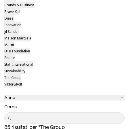
Brands & Business
Brave Kid
Diesel
Innovation
Jil Sander
Maison Margiela
Marni
OTB Foundation
People
Staff International
Sustainability
The Group
Viktor&Rolf
Anno
Cerca
Search
85 risultati per "The Group"