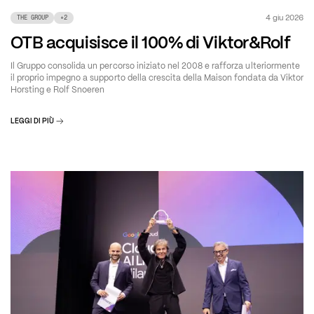
4 giu 2026
THE GROUP
+
2
OTB acquisisce il 100% di Viktor&Rolf
Il Gruppo consolida un percorso iniziato nel 2008 e rafforza ulteriormente
il proprio impegno a supporto della crescita della Maison fondata da Viktor
Horsting e Rolf Snoeren
LEGGI DI PIÙ