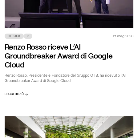
21 mag 2026
THE GROUP
+
1
Renzo Rosso riceve L’AI
Groundbreaker Award di Google
Cloud
Renzo Rosso, Presidente e Fondatore del Gruppo OTB, ha ricevuto l’AI
Groundbreaker Award di Google Cloud
LEGGI DI PIÙ