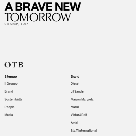
A BRAVE NEW
TOMORROW
OTB GROUP, ITALY
Sitemap
Brand
Il Gruppo
Diesel
Brand
Jil Sander
Sostenibilità
Maison Margiela
People
Marni
Media
Viktor&Rolf
Amiri
Staff International