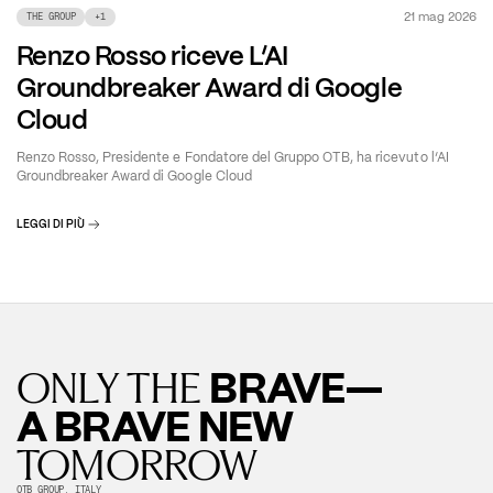
21 mag 2026
THE GROUP
+
1
Renzo Rosso riceve L’AI
Groundbreaker Award di Google
Cloud
Renzo Rosso, Presidente e Fondatore del Gruppo OTB, ha ricevuto l’AI
Groundbreaker Award di Google Cloud
LEGGI DI PIÙ
BRAVE—
ONLY THE
A BRAVE NEW
TOMORROW
OTB GROUP, ITALY