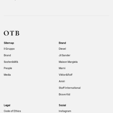
Sitemap
Brand
Il Gruppo
Diesel
Brand
Jil Sander
Sostenibilità
Maison Margiela
People
Marni
Media
Viktor&Rolf
Amiri
Staff International
Brave Kid
Legal
Social
Code of Ethics
Instagram