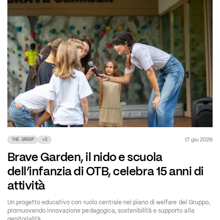
17 giu 2026
THE GROUP
+
3
Brave Garden, il nido e scuola
dell’infanzia di OTB, celebra 15 anni di
attività
Un progetto educativo con ruolo centrale nel piano di welfare del Gruppo,
promuovendo innovazione pedagogica, sostenibilità e supporto alla
genitorialità