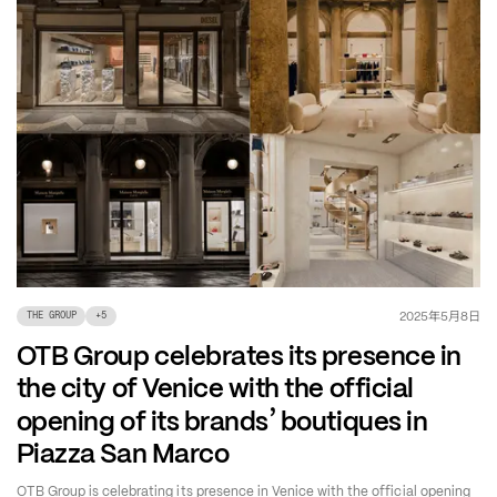
年
月
日
2025
5
8
THE GROUP
+
5
OTB Group celebrates its presence in
the city of Venice with the official
’
opening of its brands
boutiques in
Piazza San Marco
OTB Group is celebrating its presence in Venice with the official opening