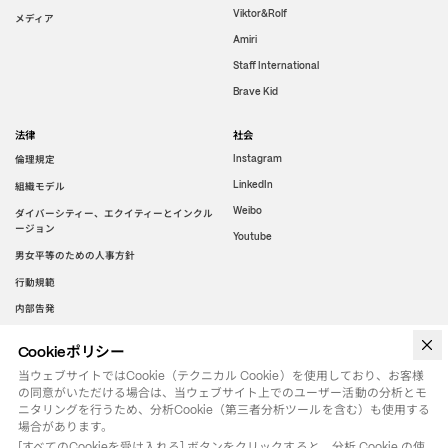
Viktor&Rolf
メディア
Amiri
Staff International
Brave Kid
法律
社会
倫理規定
Instagram
LinkedIn
組織モデル
Weibo
ダイバーシティー、エクイティーとインクル
ージョン
Youtube
男女平等のための人事方針
行動規範
内部告発
Cookieポリシー
WeChat
当ウェブサイトではCookie（テクニカル Cookie）を使用しており、お客様
の同意がいただける場合は、当ウェブサイト上でのユーザー活動の分析とモ
ニタリングを行うため、分析Cookie（第三者分析ツールを含む）も使用する
場合があります。
[すべてのCookieを受け入れる] ボタンをクリックすると、分析 Cookie の使