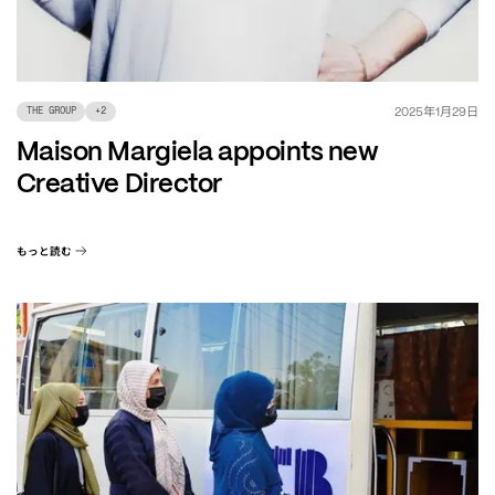
年
月
日
2025
1
29
THE GROUP
+
2
Maison Margiela appoints new
Creative Director
もっと読む