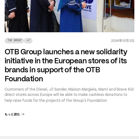
年
月
日
2024
12
3
THE GROUP
+
7
OTB Group launches a new solidarity
initiative in the European stores of its
brands in support of the OTB
Foundation
Customers of the Diesel, Jil Sander, Maison Margiela, Marni and Brave Kid
direct stores across Europe will be able to make cashless donations to
’
help raise funds for the projects of the Group
s Foundation
もっと読む