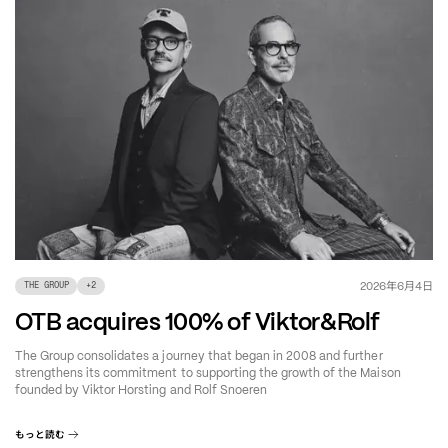
年
月
日
2026
6
4
THE GROUP
+
2
OTB acquires 100% of Viktor&Rolf
The Group consolidates a journey that began in 2008 and further
strengthens its commitment to supporting the growth of the Maison
founded by Viktor Horsting and Rolf Snoeren
もっと読む