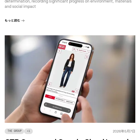
determination, recording significant progress on environment, materials
and social impact
もっと読む
年
月
日
2026
5
7
THE GROUP
+
1