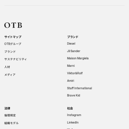
サイトマップ
ブランド
グループ
Diesel
OTB
Jil Sander
ブランド
Maison Margiela
サステナビリティ
Marni
人材
Viktor&Rolf
メディア
Amiri
Staff International
Brave Kid
法律
社会
倫理規定
Instagram
LinkedIn
組織モデル