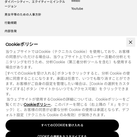
Weibo
ダイバーシティー、エクイティーとインクル
ージョン
Youtube
男女平等のための人事方針
行動規範
内部告発
Cookieポリシー
WeChat
当ウェブサイトではCookie（テクニカル Cookie）を使用しており、お客様
の同意がいただける場合は、当ウェブサイト上でのユーザー活動の分析とモ
ニタリングを行うため、分析Cookie（第三者分析ツールを含む）も使用する
場合があります。
[すべてのCookieを受け入れる] ボタンをクリックすると、分析 Cookie の使
用に同意することになります。承諾は任意で、いつでも取り消すことができ
ます。お客様がご自身の設定を管理したい場合は、[Cookie の選択をカスタ
マイズする] ボタン（サイトからいつでもアクセス可能）をクリックできま
す。

 当ウェブサイトが使用するCookieの詳細については、Cookieポリシーをご
覧ください
Cookieポリシー
。このバナーを閉じる（右上隅の「 X 」をクリ
ック）と、お客様の同意が必要な分析 Cookie の使用は承諾とならず、デフ
ォルト設定（テクニカル Cookie のみ有効）が保持されます。
すべてのCOOKIEを受け入れる
法律用語
クッキーポリシー
の選択をカスタマイズする
COOKIE
©
2026
OTB SPA - ALL RIGHTS RESERVED - VAT IT01571110244
COOKIE の選択をカスタマイズする