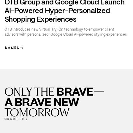
OTB Group and Google Cloud Launch
AI-Powered Hyper-Personalized
Shopping Experiences
OTB introduces new Virtual Try-On technology to empower client
advisors with personalized, Google Cloud AI-powered styling experiences
もっと読む
—
BRAVE
ONLY THE
A BRAVE NEW
TOMORROW
OTB GROUP, ITALY