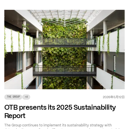
年
月
日
2026
5
12
THE GROUP
+
4
OTB presents its 2025 Sustainability
Report
The Group continues to implement its sustainability strategy with