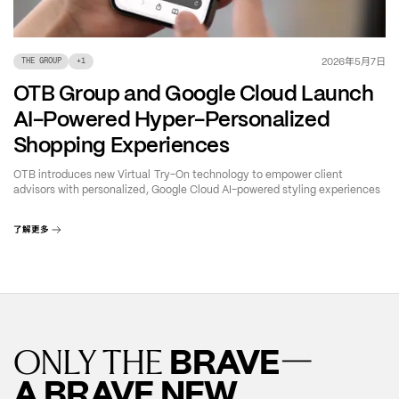
年
月
日
2026
5
7
THE GROUP
+
1
OTB Group and Google Cloud Launch
AI-Powered Hyper-Personalized
Shopping Experiences
OTB introduces new Virtual Try-On technology to empower client
advisors with personalized, Google Cloud AI-powered styling experiences
了解更多
—
BRAVE
ONLY THE
A BRAVE NEW