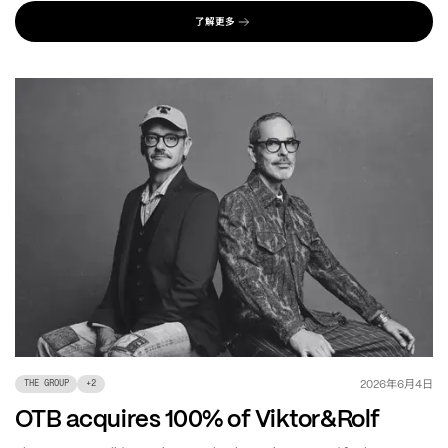
了解更多
年
月
日
2026
6
4
THE GROUP
+
2
OTB acquires 100% of Viktor&Rolf