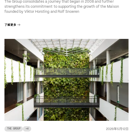
The Group consolidates a journey that began in 2008 and further
strengthens its commitment to supporting the growth of the Maison
founded by Viktor Horsting and Rolf Snoeren
了解更多
年
月
日
2026
5
12
THE GROUP
+
4