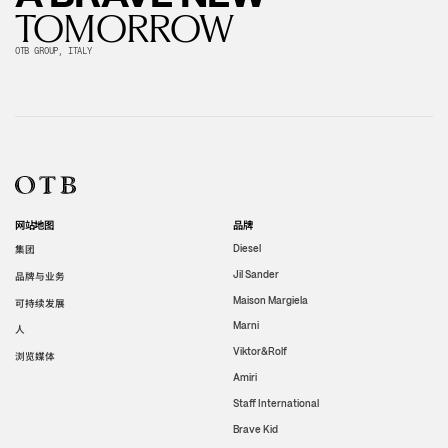
TOMORROW
OTB GROUP, ITALY
网站地图
品牌
集团
Diesel
Jil Sander
品牌与业务
Maison Margiela
可持续发展
Marni
人
Viktor&Rolf
浏览媒体
Amiri
Staff International
Brave Kid