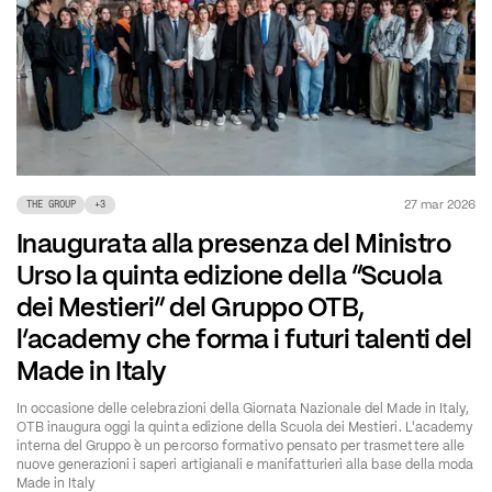
27 mar 2026
THE GROUP
+
3
Inaugurata alla presenza del Ministro
Urso la quinta edizione della “Scuola
dei Mestieri” del Gruppo OTB,
l’academy che forma i futuri talenti del
Made in Italy
In occasione delle celebrazioni della Giornata Nazionale del Made in Italy,
OTB inaugura oggi la quinta edizione della Scuola dei Mestieri. L'academy
interna del Gruppo è un percorso formativo pensato per trasmettere alle
nuove generazioni i saperi artigianali e manifatturieri alla base della moda
Made in Italy