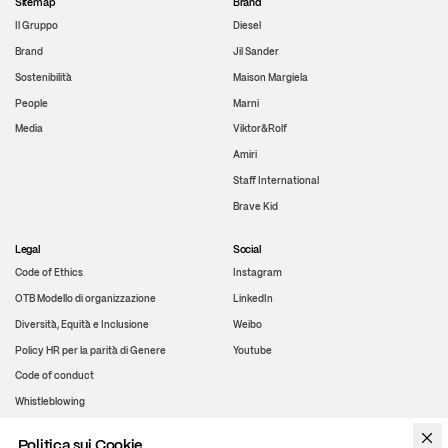
Sitemap
Brand
Il Gruppo
Diesel
Brand
Jil Sander
Sostenibilità
Maison Margiela
People
Marni
Media
Viktor&Rolf
Amiri
Staff International
Brave Kid
Legal
Social
Code of Ethics
Instagram
OTB Modello di organizzazione
LinkedIn
Diversità, Equità e Inclusione
Weibo
Policy HR per la parità di Genere
Youtube
Code of conduct
Whistleblowing
Politica sui Cookie
WeChat