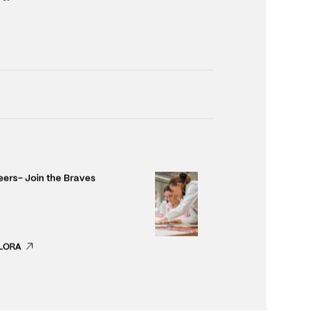
ti
eers– Join the Braves
LORA