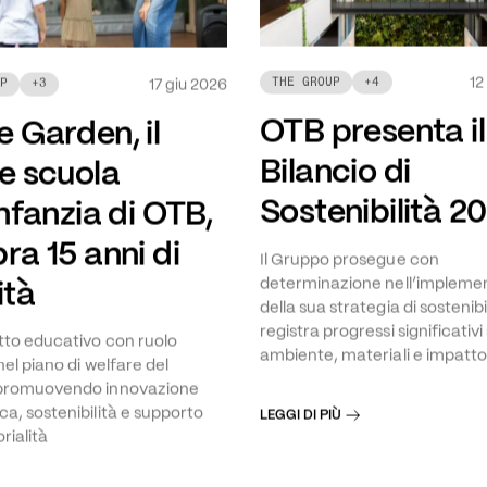
12
THE GROUP
+
4
17 giu 2026
P
+
3
OTB presenta il
 Garden, il
Bilancio di
 e scuola
Sostenibilità 2
infanzia di OTB,
ra 15 anni di
Il Gruppo prosegue con
ità
determinazione nell’impleme
della sua strategia di sostenibi
registra progressi significativi
to educativo con ruolo
ambiente, materiali e impatto
nel piano di welfare del
promuovendo innovazione
a, sostenibilità e supporto
LEGGI DI PIÙ