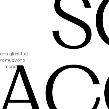
  
AC
 gli istituti 
 promuovono 
to il mondo