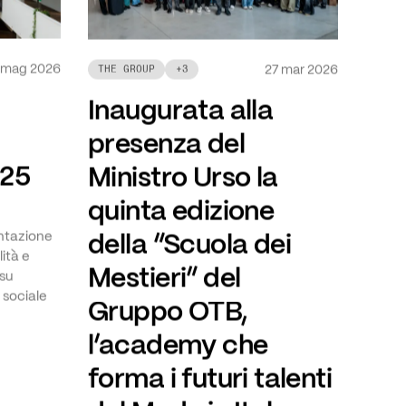
 mag 2026
27 mar 2026
THE GROUP
+
3
Inaugurata alla
presenza del
025
Ministro Urso la
quinta edizione
della “Scuola dei
ntazione
lità e
Mestieri” del
 su
 sociale
Gruppo OTB,
l’academy che