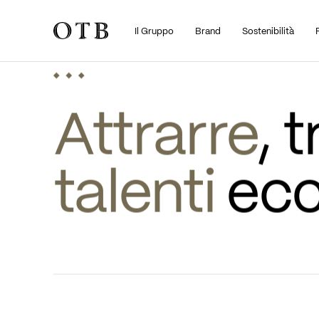
Il Gruppo
Brand
Sostenibilità
Skip to main content
•
Il Percorso dei Talenti
PEOPLE
Attrarre
talenti
 ecc