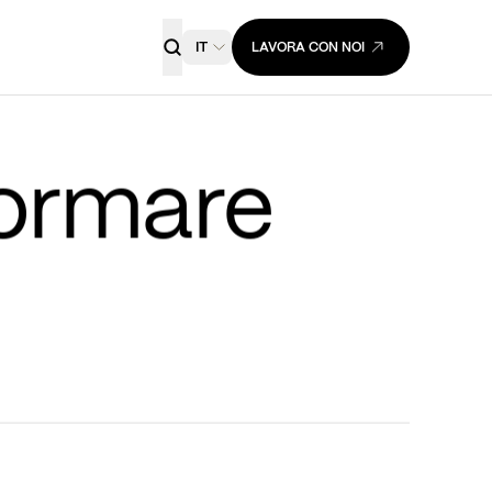
IT
LAVORA CON NOI
, trattenere e formare 