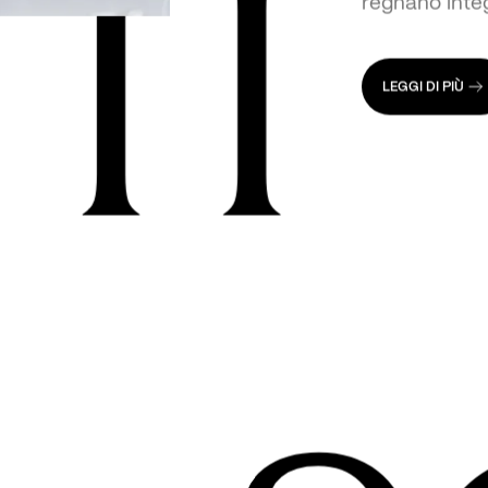
TI
Siamo un grup
sulla creazion
regnano integ
LEGGI DI PIÙ