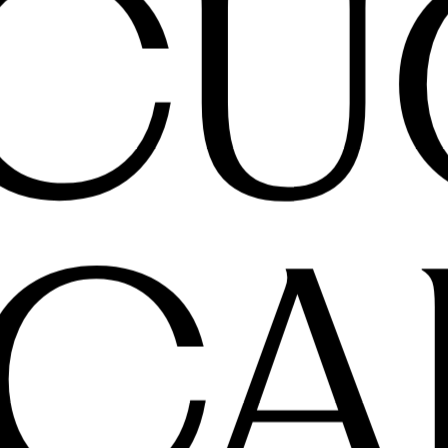
 SC
CA