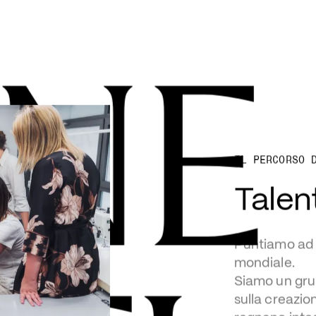
NE
IL PERCORSO 
Talen
Puntiamo ad at
mondiale.