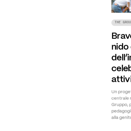
THE GROU
Brave
nido
dell’
celeb
attiv
Un proget
centrale 
Gruppo, 
pedagogic