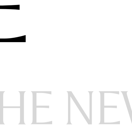
E
HE NE