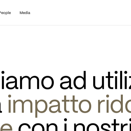
People
Media
amo ad utili
 
impatto rid
re
 con i nostr