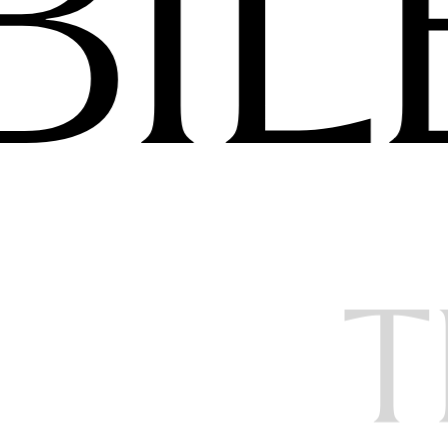
BIL
T