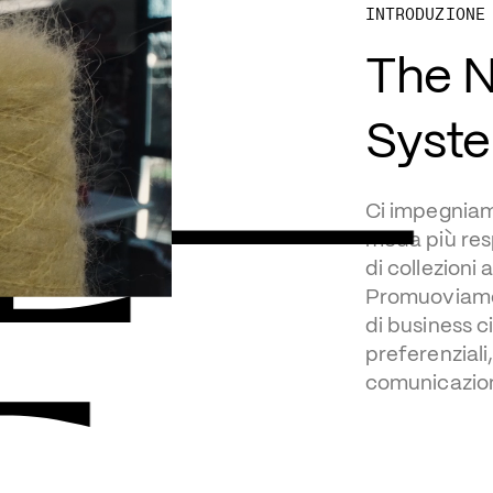
E–
INTRODUZIONE
The N
Syst
Ci impegniamo
moda più resp
di collezioni
Promuoviamo i
di business cir
preferenziali,
comunicazion