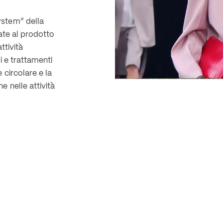
stem” della 
ate al prodotto 
tività 
 e trattamenti 
circolare e la 
 nelle attività 