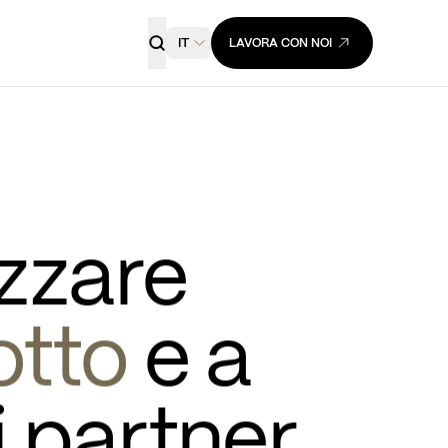
IT
LAVORA CON NOI
zzare 
otto 
e a 
i partner 