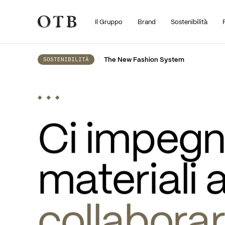
Il Gruppo
Brand
Sostenibilità
Skip to main content
•
The New Fashion System
SOSTENIBILITÀ
Ci impegni
materiali a
collabora