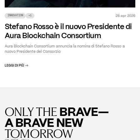
28 apr 2026
INNOVATION
+
1
Stefano Rosso è il nuovo Presidente di
Aura Blockchain Consortium
Aura Blockchain Consortium annuncia la nomina di Stefano Rosso a
nuovo Presidente del Consorzio
LEGGI DI PIÙ
BRAVE—
ONLY THE
A BRAVE NEW
TOMORROW