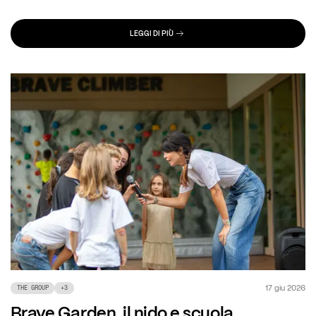
LEGGI DI PIÙ
17 giu 2026
THE GROUP
+
3
Brave Garden, il nido e scuola