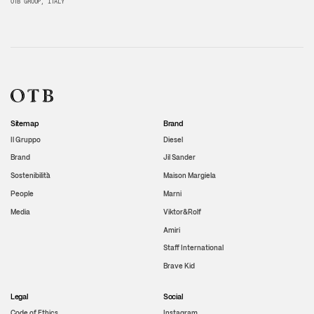
OTB GROUP, ITALY
Sitemap
Brand
Il Gruppo
Diesel
Brand
Jil Sander
Sostenibilità
Maison Margiela
People
Marni
Media
Viktor&Rolf
Amiri
Staff International
Brave Kid
Legal
Social
Code of Ethics
Instagram